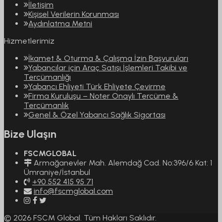
İletişim
Kişisel Verilerin Korunması
Aydınlatma Metni
Hizmetlerimiz
İkamet & Oturma & Çalışma İzin Başvuruları
Yabancılar için Araç Satışı İşlemleri Takibi ve
Tercümanlığı
Yabancı Ehliyeti Türk Ehliyete Çevirme
Firma Kuruluşu – Noter Onaylı Tercüme &
Tercümanlık
Genel & Özel Yabancı Sağlık Sigortası
Bize Ulaşın
FSCMGLOBAL
Armağanevler Mah. Alemdağ Cad. No:396/6 Kat: 1
Ümraniye/İstanbul
+90 552 415 95 71
info@fscmglobal.com
© 2026 FSCM Global. Tüm Hakları Saklıdır.